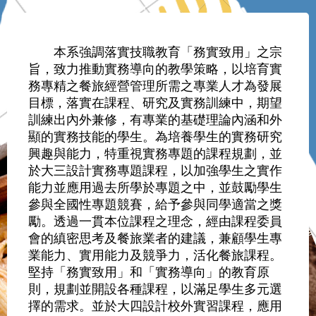
本系強調落實技職教育「務實致用」之宗
旨，
致力推動實務導向的教學策略，
以培育實
務專精之餐旅經營管理所需之
專業人才為發展
目標，落實在課程、研究及實務訓練中，期望
訓練出內外兼修，有專業的基礎理論內涵和外
顯的實務技能的學生。為培養學生的實務研究
興趣與能力，特重視實務專題的課程規劃，
並
於大三設計實務專題課程，以加強學生之實作
能力並應用過去所學於專題之中，並鼓勵學生
參與全國性
專題競賽，給予參與同學適當之獎
勵。
透過一貫本位課程之理念，經由課程委員
會的縝密思考及餐旅業者的建議，兼顧學生專
業能力、實用能力及競爭力，活化餐旅課程。
堅持「務實致用」和「實務導向」的教育原
則，規劃並開設各種課程，以滿足學生多元選
擇的需求。
並於大四設計校外實習課程，應用