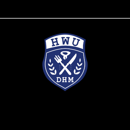
244新北市林口區粉寮路1段101號
No. 101, Sec.1, Fenliao Rd., LinKou District, New Taipei City 244, Taiwan (R.O.C.)
TEL：+866-2-26015310 ext. 2481/2482