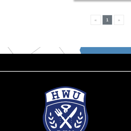
«
1
»