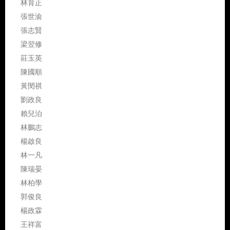
林育正
張世渝
張志賢
梁翌修
莊玉英
陳國順
黃閔祺
劉政良
賴兒泊
林鵬志
楊啟良
林一凡
陳瑞晏
林柏學
郭俊良
楊政霖
王祥富