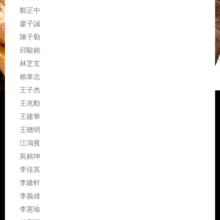
鄭正中
廖子誠
陳子勤
邱駿銘
林芝玄
賴韋志
王子杰
王兆勳
王建華
王聰明
江鴻賓
吳銘坤
李佳其
李建軒
李義雄
李憲瑜