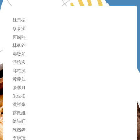
魏景振
蔡泰源
何國熙
林家鈞
廖敏如
游培宏
邱柏源
黃義仁
張馨月
朱俊松
洪祥豪
蔡政維
陳詩旺
陳機鋒
李璉瑋