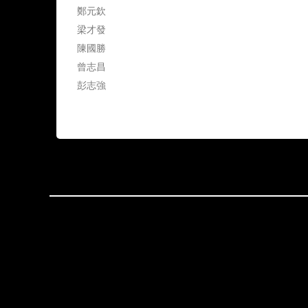
鄭元欽
梁才發
陳國勝
曾志昌
彭志強