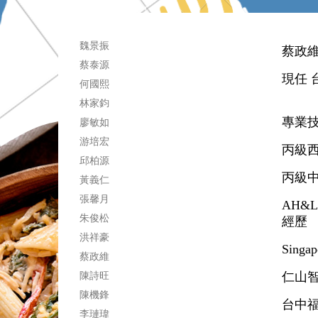
魏景振
蔡政
蔡泰源
現任 
何國熙
林家鈞
專業
廖敏如
游培宏
丙級
邱柏源
丙級
黃義仁
張馨月
AH&LA 
朱俊松
經歷
洪祥豪
Singap
蔡政維
陳詩旺
仁山智
陳機鋒
台中福
李璉瑋