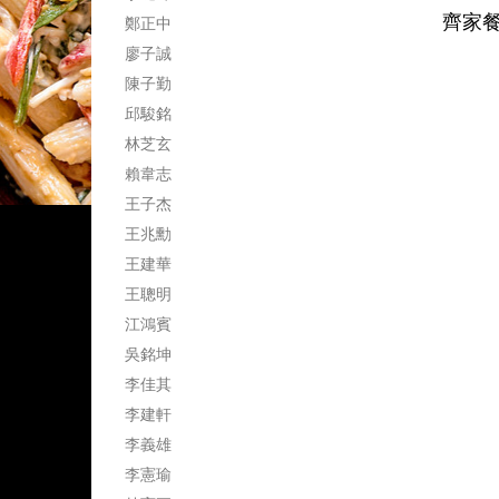
齊家餐坊
鄭正中
廖子誠
陳子勤
邱駿銘
林芝玄
賴韋志
王子杰
王兆勳
王建華
王聰明
江鴻賓
吳銘坤
李佳其
李建軒
李義雄
李憲瑜