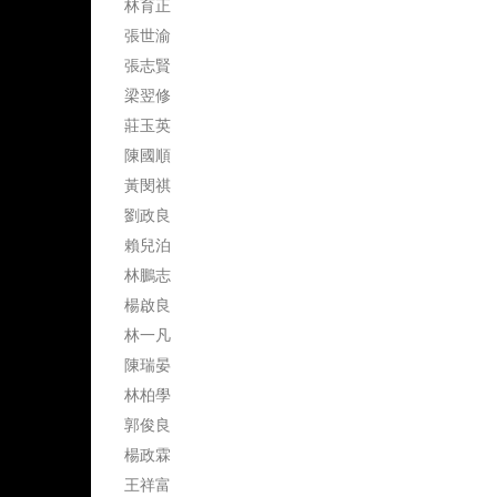
林育正
張世渝
張志賢
梁翌修
莊玉英
陳國順
黃閔祺
劉政良
賴兒泊
林鵬志
楊啟良
林一凡
陳瑞晏
林柏學
郭俊良
楊政霖
王祥富