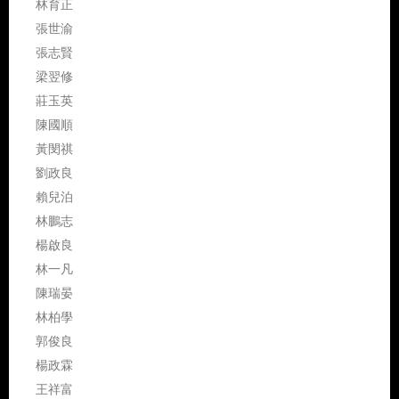
林育正
張世渝
張志賢
梁翌修
莊玉英
陳國順
黃閔祺
劉政良
賴兒泊
林鵬志
楊啟良
林一凡
陳瑞晏
林柏學
郭俊良
楊政霖
王祥富