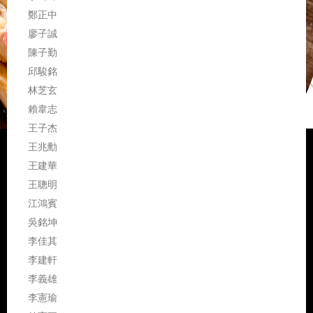
鄭正中
廖子誠
陳子勤
邱駿銘
林芝玄
賴韋志
王子杰
王兆勳
王建華
王聰明
江鴻賓
吳銘坤
李佳其
李建軒
李義雄
李憲瑜