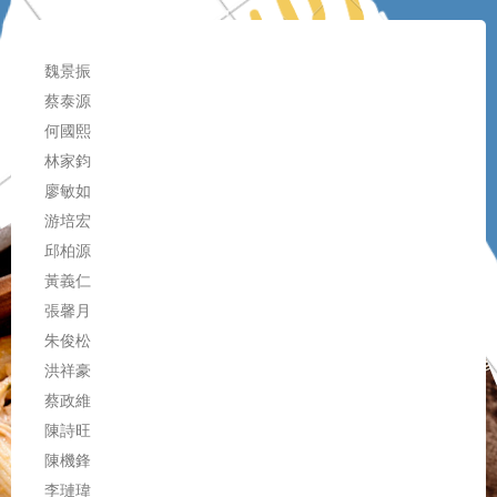
魏景振
蔡泰源
何國熙
林家鈞
廖敏如
游培宏
邱柏源
黃義仁
張馨月
朱俊松
洪祥豪
蔡政維
陳詩旺
陳機鋒
李璉瑋