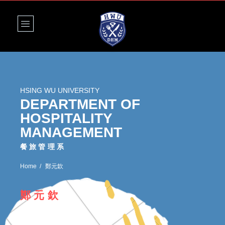
HSING WU UNIVERSITY
DEPARTMENT OF
HOSPITALITY
MANAGEMENT
餐旅管理系
Home
鄭元欽
鄭元欽