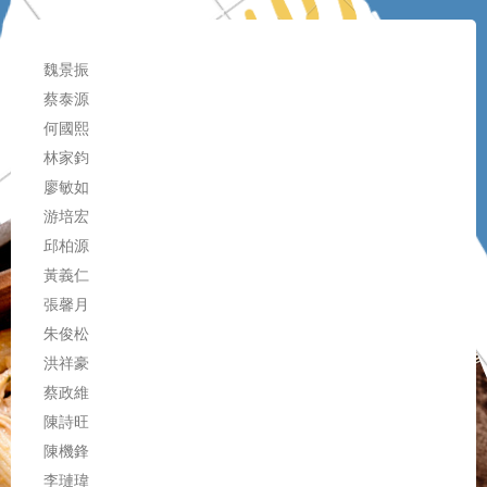
魏景振
蔡泰源
何國熙
林家鈞
廖敏如
游培宏
邱柏源
黃義仁
張馨月
朱俊松
洪祥豪
蔡政維
陳詩旺
陳機鋒
李璉瑋