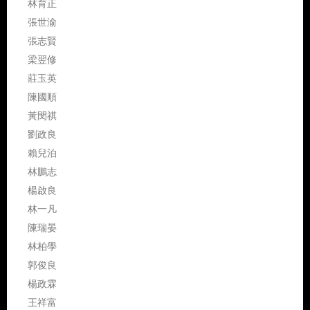
林育正
張世渝
張志賢
梁翌修
莊玉英
陳國順
黃閔祺
劉政良
賴兒泊
林鵬志
楊啟良
林一凡
陳瑞晏
林柏學
郭俊良
楊政霖
王祥富