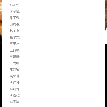
鄭正中
廖子誠
陳子勤
邱駿銘
林芝玄
賴韋志
王子杰
王兆勳
王建華
王聰明
江鴻賓
吳銘坤
李佳其
李建軒
李義雄
李憲瑜