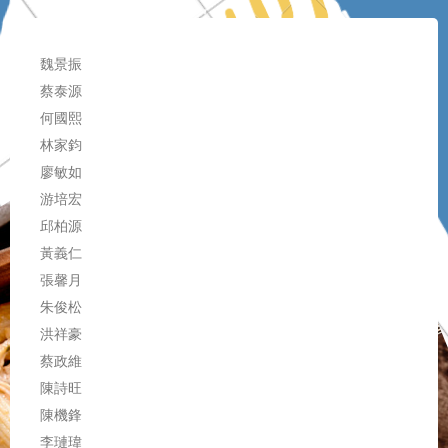
魏景振
蔡泰源
何國熙
林家鈞
廖敏如
游培宏
邱柏源
黃義仁
張馨月
朱俊松
洪祥豪
蔡政維
陳詩旺
陳機鋒
李璉瑋