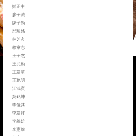
鄭正中
廖子誠
陳子勤
邱駿銘
林芝玄
賴韋志
王子杰
王兆勳
王建華
王聰明
江鴻賓
吳銘坤
李佳其
李建軒
李義雄
李憲瑜