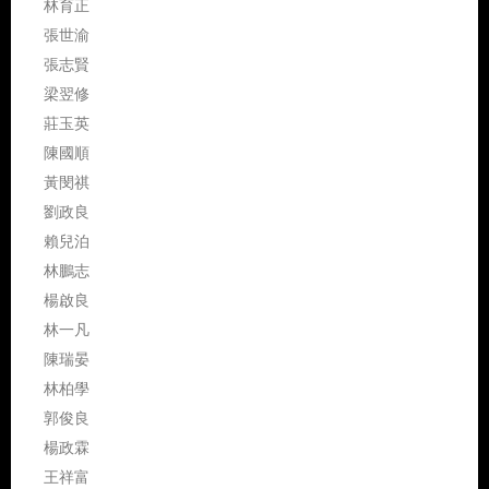
林育正
張世渝
張志賢
梁翌修
莊玉英
陳國順
黃閔祺
劉政良
賴兒泊
林鵬志
楊啟良
林一凡
陳瑞晏
林柏學
郭俊良
楊政霖
王祥富