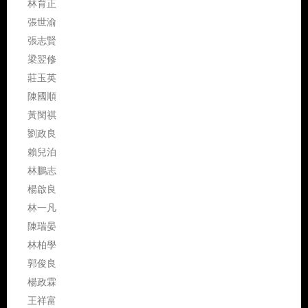
林育正
張世渝
張志賢
梁翌修
莊玉英
陳國順
黃閔祺
劉政良
賴兒泊
林鵬志
楊啟良
林一凡
陳瑞晏
林柏學
郭俊良
楊政霖
王祥富