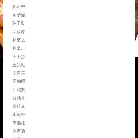
鄭正中
廖子誠
陳子勤
邱駿銘
林芝玄
賴韋志
王子杰
王兆勳
王建華
王聰明
江鴻賓
吳銘坤
李佳其
李建軒
李義雄
李憲瑜