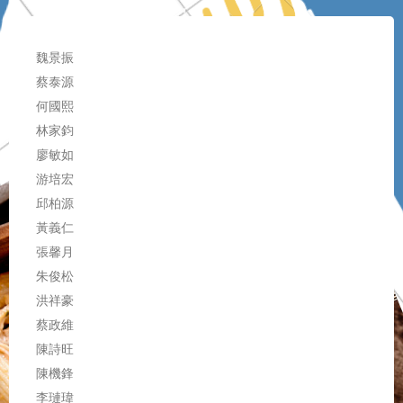
魏景振
蔡泰源
何國熙
林家鈞
廖敏如
游培宏
邱柏源
黃義仁
張馨月
朱俊松
洪祥豪
蔡政維
陳詩旺
陳機鋒
李璉瑋