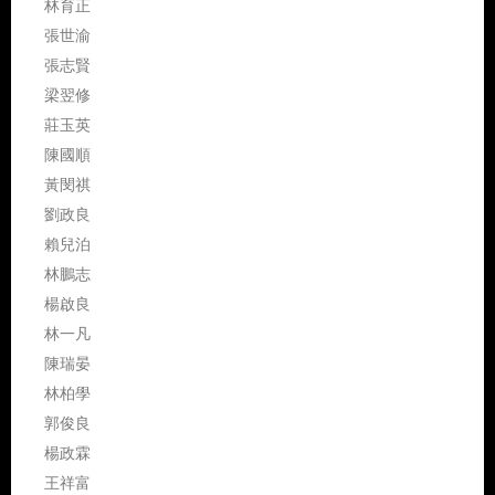
林育正
張世渝
張志賢
梁翌修
莊玉英
陳國順
黃閔祺
劉政良
賴兒泊
林鵬志
楊啟良
林一凡
陳瑞晏
林柏學
郭俊良
楊政霖
王祥富