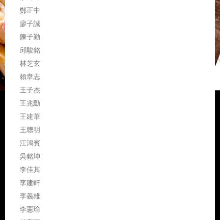
鄭正中
廖子誠
陳子勤
邱駿銘
林芝玄
賴韋志
王子杰
王兆勳
王建華
王聰明
江鴻賓
吳銘坤
李佳其
李建軒
李義雄
李憲瑜