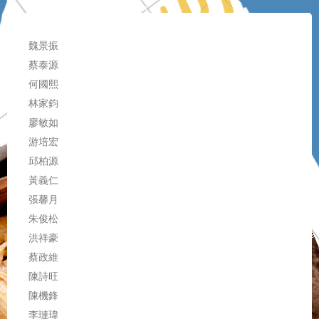
魏景振
蔡泰源
何國熙
林家鈞
廖敏如
游培宏
邱柏源
黃義仁
張馨月
朱俊松
洪祥豪
蔡政維
陳詩旺
陳機鋒
李璉瑋